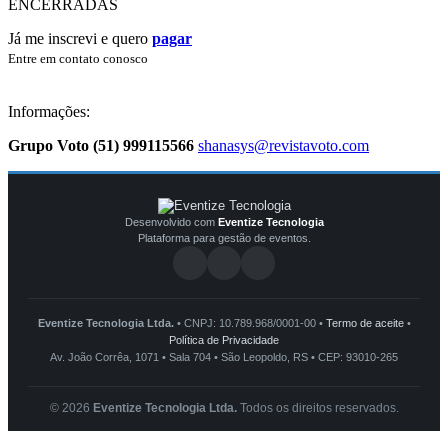
ENCERRADAS
Já me inscrevi e quero
pagar
Entre em contato conosco
Informações:
Grupo Voto
(51) 999115566
shanasys@revistavoto.com
Desenvolvido com
Eventize Tecnologia
Plataforma para gestão de eventos.
Eventize Tecnologia Ltda.
• CNPJ: 10.789.968/0001-00 •
Termo de aceite
•
Política de Privacidade
Av. João Corrêa, 1071 • Sala 704 • São Leopoldo, RS • CEP: 93010-265
© 2026
Eventize Tecnologia Ltda.
Todos os direitos reservados.